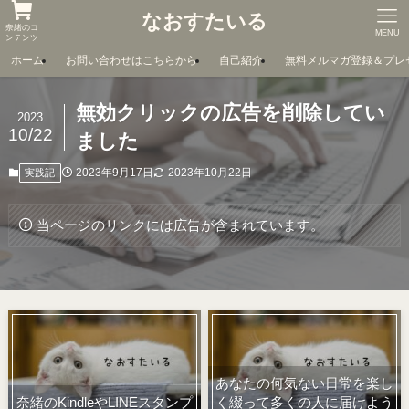
なおすたいる
奈緒のコ
MENU
ンテンツ
ホーム
お問い合わせはこちらから
自己紹介
無料メルマガ登録＆プレ
無効クリックの広告を削除してい
2023
10/22
ました
2023年9月17日
2023年10月22日
実践記
当ページのリンクには広告が含まれています。
あなたの何気ない日常を楽し
奈緒のKindleやLINEスタンプ
く綴って多くの人に届けよう