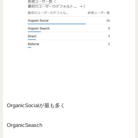
OrganicSocialが最も多く
OrganicSeasch